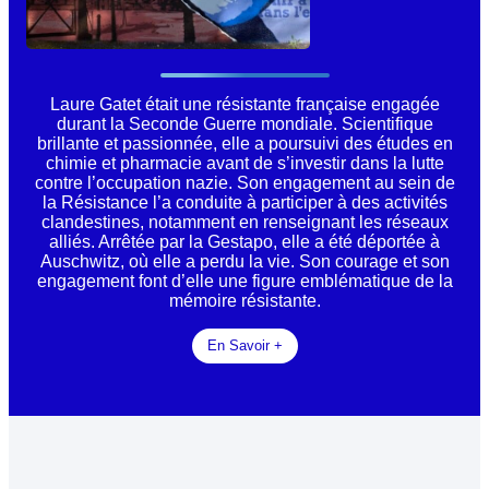
Laure Gatet était une résistante française engagée
durant la Seconde Guerre mondiale. Scientifique
brillante et passionnée, elle a poursuivi des études en
chimie et pharmacie avant de s’investir dans la lutte
contre l’occupation nazie. Son engagement au sein de
la Résistance l’a conduite à participer à des activités
clandestines, notamment en renseignant les réseaux
alliés. Arrêtée par la Gestapo, elle a été déportée à
Auschwitz, où elle a perdu la vie. Son courage et son
engagement font d’elle une figure emblématique de la
mémoire résistante.
En Savoir +